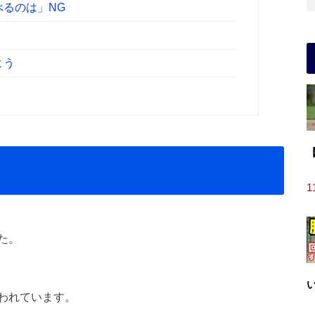
るのは」NG
よう
1
た。
われています。