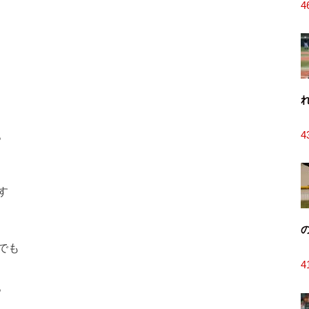
4
。
4
す
でも
4
。