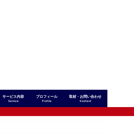
サービス内容
プロフィール
取材・お問い合わせ
Service
Profile
Contact
リアルスクール
オンラインスクール
マンツーマンレッスン
下 広志