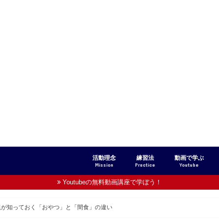
活動理念
練習法
動画で学ぶ
Mission
Practice
Youtube
Youtubeの無料動画講座で学ぼう！
バッティング
ピッチング
守備・送球
走塁・盗塁
メンタル
チームワーク向上術
トレーニング・ケガ予防
食育術
読者さんからの質問
連載・コラム
親が知っておく「おやつ」と「間食」の違い