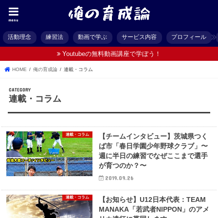
menu
活動理念
練習法
動画で学ぶ
サービス内容
プロフィール
Youtubeの無料動画講座で学ぼう！
HOME
俺の育成論
連載・コラム
連載・コラム
連載・コラム
【チームインタビュー】茨城県つく
ば市「春日学園少年野球クラブ」〜
週に半日の練習でなぜここまで選手
が育つのか？〜
2019.09.26
連載・コラム
【お知らせ】U12日本代表：TEAM
MANAKA「若武者NIPPON」のアメ