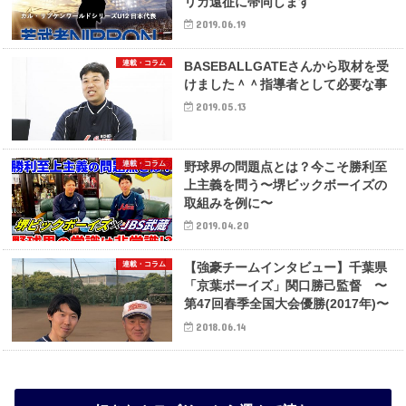
リカ遠征に帯同します
2019.06.19
連載・コラム
BASEBALLGATEさんから取材を受
けました＾＾指導者として必要な事
2019.05.13
連載・コラム
野球界の問題点とは？今こそ勝利至
上主義を問う〜堺ビックボーイズの
取組みを例に〜
2019.04.20
連載・コラム
【強豪チームインタビュー】千葉県
「京葉ボーイズ」関口勝己監督 〜
第47回春季全国大会優勝(2017年)〜
2018.06.14