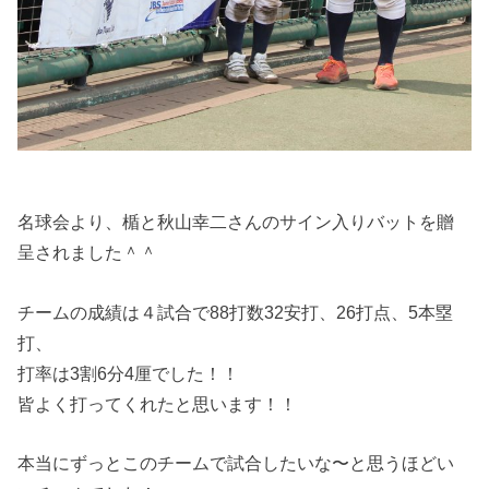
名球会より、楯と秋山幸二さんのサイン入りバットを贈
呈されました＾＾
チームの成績は４試合で88打数32安打、26打点、5本塁
打、
打率は3割6分4厘でした！！
皆よく打ってくれたと思います！！
本当にずっとこのチームで試合したいな〜と思うほどい