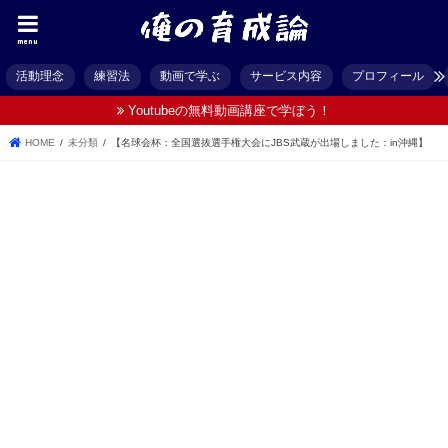
menu
活動理念
練習法
動画で学ぶ
サービス内容
プロフィール
Youtubeの無料動画講座で学ぼう！
HOME
未分類
【名球会杯：全国選抜選手権大会にJBS武蔵が出場しました：in沖縄】